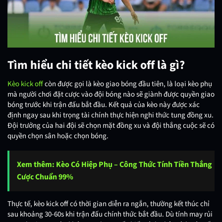
Tìm hiểu chi tiết kèo kick off là gì?
Kèo kick off
còn được gọi là kèo giao bóng đầu tiên, là loại kèo phụ
mà người chơi đặt cược vào đội bóng nào sẽ giành được quyền giao
bóng trước khi trận đấu bắt đầu. Kết quả của kèo này được xác
định ngay sau khi trọng tài chính thực hiện nghi thức tung đồng xu.
Đội trưởng của hai đội sẽ chọn mặt đồng xu và đội thắng cuộc sẽ có
quyền chọn sân hoặc chọn bóng.
Xem thêm: Kèo Có Hiệp Phụ – Công Thức Tính Tiền Thắng
Cược Chuẩn 99%
Thực tế, kèo kick off có thời gian diễn ra ngắn, thường kết thúc chỉ
sau khoảng 30-60s khi trận đấu chính thức bắt đầu. Dù tính may rủi