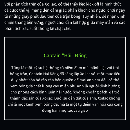
Với phân tích trên của Xoilac, có thể thấy kèo kick off là hình thức
cá cược thú vị, mang đến cảm giác phấn khích cho người chơi ngay
từ những giây phút đầu tiên của trận bóng. Tuy nhiên, để nhận định
chiến thắng bền vững, người chơi cần kết hợp giữa may mắn và các
phân tích xác suất thống kê chặt chẽ.
Captain "Hải" Đăng
Từng là một kỹ sư hệ thống có niềm đam mê mãnh liệt với trái
bóng tròn, Captain Hải Đăng đã sáng lập Xoilac với một mục tiêu
duy nhất: Xóa bỏ rào cản bản quyền để mọi anh em đều có thể
xem bóng đá chất lượng cao miễn phí. Anh là người định hướng
cho phong cách bình luận hài hước, ‘không khoảng cách’ đã trở
thành đặc sản của Xoilac. Dưới sự dẫn dắt của anh, Xoilac không
chỉ là một kênh xem bóng đá, mà là một tụ điểm văn hóa của cộng
đồng hâm mộ túc cầu giáo