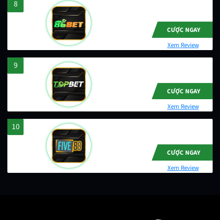
8
CƯỢC NGAY
Xem Review
Đăng ký ngay nhận quà liền tay
9
CƯỢC NGAY
Xem Review
Tỷ lệ kèo hấp dẫn nhất thị trường
10
CƯỢC NGAY
Xem Review
Hoàn trả cược lên đến 10%