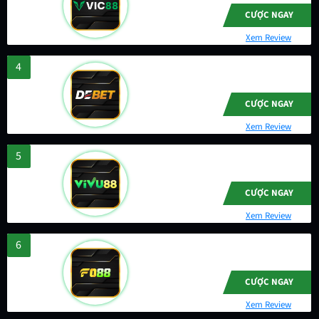
CƯỢC NGAY
Xem Review
Hoàn trả vô hạn mỗi ngày
4
CƯỢC NGAY
Xem Review
Sảnh cược thể thao uy tín số 1
5
CƯỢC NGAY
Xem Review
Tận hưởng không gian giải trí đỉnh cao
6
CƯỢC NGAY
Xem Review