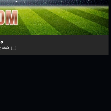
ấp
nhất. [...]