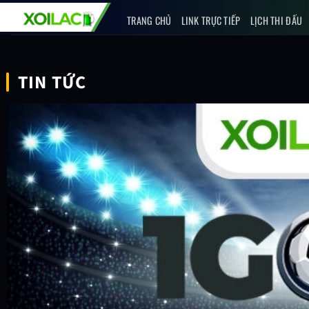
Bỏ
TRANG CHỦ
LINK TRỰC TIẾP
LỊCH THI ĐẤU
qua
nội
dung
TIN TỨC