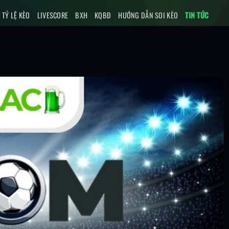
TỶ LỆ KÈO
LIVESCORE
BXH
KQBĐ
HƯỚNG DẪN SOI KÈO
TIN TỨC