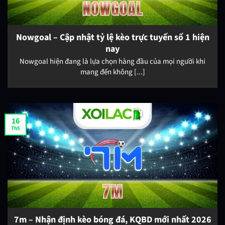
hợp nhiều chỉ số thống kê thực tế, giúp người chơi có cái
nhìn tổng quan nhất.
Tính năng soi kèo tại đây cho phép người chơi chốt đơn
Nowgoal – Cập nhật tỷ lệ kèo trực tuyến số 1 hiện
cược chỉ với vài thao tác đơn giản ngay trên màn hình
nay
xem trực tiếp. Do đó, giúp người chơi an tâm hơn khi
Nowgoal hiện đang là lựa chọn hàng đầu của mọi người khi
tham gia bắt các loại kèo rung với tỷ lệ thưởng thay đổi
mang đến không [...]
liên tục theo diễn biến trên sân cỏ.
Fo88 nổi bật với hệ thống kèo sạch minh
bạch
16
Th5
7m – Nhận định kèo bóng đá, KQBD mới nhất 2026