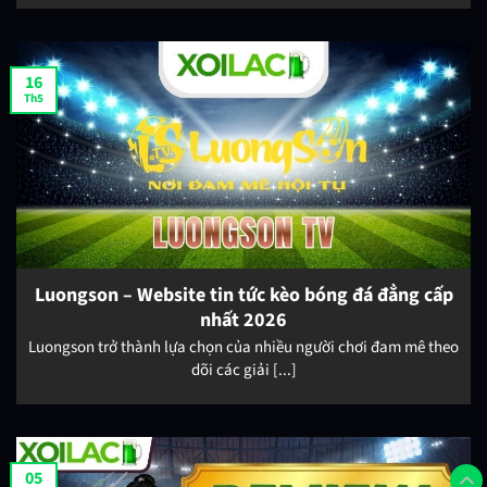
Vic88 ghi điểm khi cập nhật kèo theo
thời gian thực
16
Th5
Luongson – Website tin tức kèo bóng đá đẳng cấp
nhất 2026
Vic88 là sân chơi uy tín, mạnh về các giải đấu quốc tế. Tại
Luongson trở thành lựa chọn của nhiều người chơi đam mê theo
đây cung cấp trực tiếp bóng đá với độ phân giải cao và
dõi các giải [...]
hoàn toàn miễn phí cho thành viên. Đặc biệt còn có bảng
kèo có tính cạnh tranh cao, thường xuyên có những tỷ lệ
thưởng nhỉnh hơn mặt bằng chung.
Truy cập vào nhà cái uy tín, hội viên sẽ được xem bóng đá
05