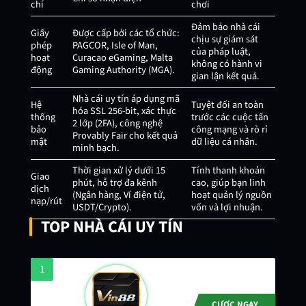
chí
chơi
Đảm bảo nhà cái
Giấy
Được cấp bởi các tổ chức:
chịu sự giám sát
phép
PAGCOR, Isle of Man,
của pháp luật,
hoạt
Curacao eGaming, Malta
không có hành vi
động
Gaming Authority (MGA).
gian lận kết quả.
Nhà cái uy tín áp dụng mã
Hệ
Tuyệt đối an toàn
hóa SSL 256-bit, xác thực
thống
trước các cuộc tấn
2 lớp (2FA), công nghệ
bảo
công mạng và rò rỉ
Provably Fair cho kết quả
mật
dữ liệu cá nhân.
minh bạch.
Thời gian xử lý dưới 15
Tính thanh khoản
Giao
phút, hỗ trợ đa kênh
cao, giúp bạn linh
dịch
(Ngân hàng, Ví điện tử,
hoạt quản lý nguồn
nạp/rút
USDT/Crypto).
vốn và lợi nhuận.
TOP NHÀ CÁI UY TÍN
Chỉ số RTP (trả thưởng)
Tối ưu hóa lợi
Tỷ lệ
đạt từ 96% – 98%, tỷ lệ
nhuận thực tế trên
kèo &
kèo cạnh tranh, không bị
mỗi đơn cược của
RTP
biến động quá lớn.
người chơi.
1
Nhà cái uy tín hỗ trợ đa
Giải quyết kịp thời
Dịch vụ
kênh 24/7 (Live chat,
CƯỢC NGAY