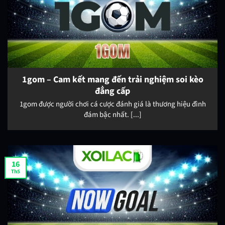
bóng đá sâu sắc, hỗ trợ người chơi nắm bắt các thông tin
chi tiết. Đặc biệt, tốc độ đường truyền khi livestream
bóng đá ổn định giúp bạn không bỏ lỡ bất kỳ khoảnh
khắc ghi bàn quan trọng nào trong suốt mùa giải sôi
động.
Zo88 mang đến trải nghiệm kèo siêu tốc
1gom – Cam kết mang đến trải nghiệm soi kèo
đẳng cấp
1gom được người chơi cá cược đánh giá là thương hiệu đình
đám bậc nhất. [...]
16
Th5
Nếu đang tìm kiếm địa chỉ uy tín khi theo dõi kèo bóng đá
đừng bỏ qua Zo88. Sân chơi mang đến trải nghiệm trực
tiếp bóng đá cực kỳ sống động với âm thanh chân thực và
hình ảnh sắc nét. Bảng tỷ lệ kèo tại nhà cái uy tín này tích