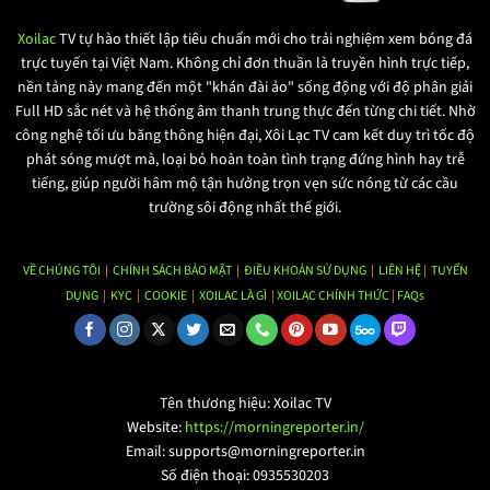
nhà cái uy tín ở trên giúp nâng cấp trải nghiệm giải trí thú
Xoilac
TV tự hào thiết lập tiêu chuẩn mới cho trải nghiệm xem bóng đá
vị. Những sân chơi này được thiết lập để tối ưu hóa quyền
lợi người dùng, từ việc bảo mật dòng tiền cho đến việc
trực tuyến tại Việt Nam. Không chỉ đơn thuần là truyền hình trực tiếp,
cung cấp những công cụ hỗ trợ soi kèo chuẩn xác nhất.
nền tảng này mang đến một "khán đài ảo" sống động với độ phân giải
Full HD sắc nét và hệ thống âm thanh trung thực đến từng chi tiết. Nhờ
Chi tiết giá trị nhận
Tác động đến trải
công nghệ tối ưu băng thông hiện đại, Xôi Lạc TV cam kết duy trì tốc độ
Lợi ích
được
nghiệm
phát sóng mượt mà, loại bỏ hoàn toàn tình trạng đứng hình hay trễ
tiếng, giúp người hâm mộ tận hưởng trọn vẹn sức nóng từ các cầu
Nhà cái uy tín cập nhật
Giúp người chơi nắm
trường sôi động nhất thế giới.
Thông
dữ liệu từ các nguồn
bắt “thời điểm vàng”
tin kèo
chính thống, tỷ lệ Odds
để vào lệnh, tránh sập
cược
nhảy chuẩn theo thời
bẫy kèo ảo.
gian thực (Real-time).
VỀ CHÚNG TÔI
|
CHÍNH SÁCH BẢO MẬT
|
ĐIỀU KHOẢN SỬ DỤNG
|
LIÊN HỆ
|
TUYỂN
DỤNG
|
KYC
|
COOKIE
|
XOILAC LÀ GÌ
|
XOILAC CHÍNH THỨC
|
FAQs
Trực
Link xem Full HD,
Tận hưởng trọn vẹn
tiếp
không quảng cáo chèn
cảm xúc trận đấu và dễ
bóng
ngang, đa dạng các giải
dàng quan sát diễn
đá
đấu từ cỏ đến lớn.
biến để đánh kèo rung.
Thưởng nạp đầu cao,
Tên thương hiệu: Xoilac TV
Khuyến
Gia tăng nguồn vốn
hoàn trả không giới
Website:
https://morningreporter.in/
mãi &
lưu động và giảm thiểu
hạn và các gói bảo
Hoàn
rủi ro tài chính khi gặp
Email:
supports@morningreporter.in
hiểm cược thua độc
trả
vận đen.
Số điện thoại: 0935530203
quyền.