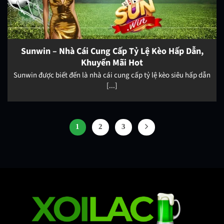
người chơi bắt kịp nhịp độ trận đấu.
Hệ thống bảo mật thông tin và sự công bằng trong việc
cung cấp kèo cược là những yếu tố khiến Topbet được
đánh giá cao. Trang được đánh giá là điểm đến lý tưởng
Sunwin – Nhà Cái Cung Cấp Tỷ Lệ Kèo Hấp Dẫn,
để bạn vừa thỏa mãn đam mê bóng đá vừa thực hiện
Khuyến Mãi Hot
những chiến dịch săn thưởng đầy kịch tính và hấp dẫn.
Sunwin được biết đến là nhà cái cung cấp tỷ lệ kèo siêu hấp dẫn
Lợi ích khi truy cập 10 nhà cái
[...]
trên
1
2
3
Việc lựa chọn đúng điểm dừng chân trong danh sách 10