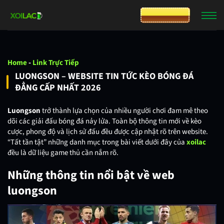
Bỏ
CƯỢC VIN88
qua
nội
dung
Home
-
Link Trực Tiếp
LUONGSON – WEBSITE TIN TỨC KÈO BÓNG ĐÁ
ĐẲNG CẤP NHẤT 2026
Luongson
trở thành lựa chọn của nhiều người chơi đam mê theo
dõi các giải đấu bóng đá nảy lửa. Toàn bộ thông tin mới về kèo
cược, phong độ và lịch sử đấu đều được cập nhật rõ trên website.
“Tất tần tật” những danh mục trong bài viết dưới đây của
xoilac
đều là dữ liệu game thủ cần nắm rõ.
Những thông tin nổi bật về web
luongson