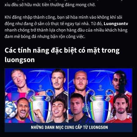
xỉu đều sở hữu mức tiền thưởng đáng mong chờ.
Khi đăng nhập thành công, bạn sẽ hòa mình vào không khí sôi
động như đang ở sân cỏ thực tế ngay tại nhà. Từ đó,
Luongsontv
nhanh chóng trở thành lựa chọn hàng đầu của nhiều khách hàng
đam mê bóng đá nhưng bận rộn công việc.
Các tính năng đặc biệt có mặt trong
luongson