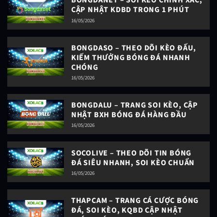
BONGDANET – SOI KÈO CHÍNH XÁC,
CẬP NHẬT KDBD TRONG 1 PHÚT
16/05/2026
BONGDASO – THEO DÕI KÈO ĐẤU,
KIẾM THƯỞNG BÓNG ĐÁ NHANH
CHÓNG
16/05/2026
BONGDALU – TRANG SOI KÈO, CẬP
NHẬT BXH BÓNG ĐÁ HÀNG ĐẦU
16/05/2026
SOCOLIVE – THEO DÕI TIN BÓNG
ĐÁ SIÊU NHANH, SOI KÈO CHUẨN
16/05/2026
THAPCAM – TRANG CÁ CƯỢC BÓNG
ĐÁ, SOI KÈO, KQBD CẬP NHẬT