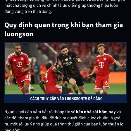
mặt chất lượng dịch vụ chính là ưu điểm giúp thương hiệu luôn
đứng vững trên thị trường.
Quy định quan trọng khi bạn tham gia
luongson
Người chơi cần nắm bắt rõ thông tin về
kèo nhà cái hôm nay
và
các đội tham gia thi đấu để đưa ra quyết định cược chuẩn. Ngoài
ra, một số lưu ý nhỏ giúp quá trình thư giãn của bạn luôn thuận lợi
bao gồm.