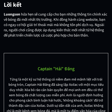
Lời kết
Luongson
hứa hẹn sẽ cung cấp cho bạn những thông tin chính xác
về bóng đá mới nhất thị trường. Khi đồng hành cùng website, bạn
có ngay cơ hội giải trí thoải mái mà không tốn phí dịch vụ. Ngoài
ra, người chơi cũng được áp dụng kiến thức mới nhất từ hệ thống
để phát triển chiến lược cá cược phù hợp cho bản thân.
Captain "Hải" Đăng
Từng là một kỹ sư hệ thống có niềm đam mê mãnh liệt với trái
bóng tròn, Captain Hải Đăng đã sáng lập Xoilac với một mục tiêu
duy nhất: Xóa bỏ rào cản bản quyền để mọi anh em đều có thể
xem bóng đá chất lượng cao miễn phí. Anh là người định hướng
cho phong cách bình luận hài hước, ‘không khoảng cách’ đã trở
thành đặc sản của Xoilac. Dưới sự dẫn dắt của anh, Xoilac không
chỉ là một kênh xem bóng đá, mà là một tụ điểm văn hóa của cộng