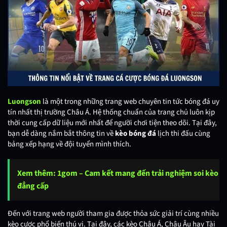
Luongson
là một trong những trang web chuyên tin tức bóng đá uy
tín nhất thị trường Châu Á. Hệ thống chuẩn của trang chủ luôn kịp
thời cung cấp dữ liệu mới nhất để người chơi tiện theo dõi. Tại đây,
bạn dễ dàng nắm bắt thông tin về
kèo bóng đá
lịch thi đấu cùng
bảng xếp hạng về đội tuyển mình thích.
Xem thêm: 1gom – Cam kết mang đến trải nghiệm soi kèo
đẳng cấp
Đến với trang web
người tham gia được thỏa sức giải trí cùng nhiều
kèo cược phổ biến thú vị. Tại đây, các kèo Châu Á, Châu Âu hay Tài