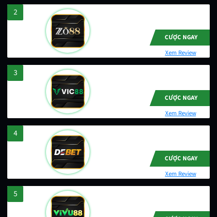
BH thể thao cược đầu hoàn 100%
2
CƯỢC NGAY
Xem Review
Thế giới giải trí đẳng cấp
3
CƯỢC NGAY
Xem Review
Hoàn trả vô hạn mỗi ngày
4
CƯỢC NGAY
Xem Review
Sảnh cược thể thao uy tín số 1
5