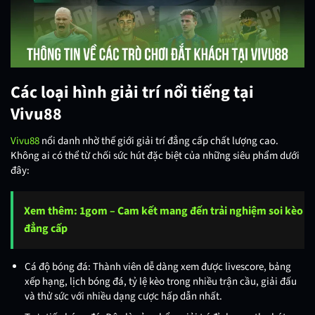
Các loại hình giải trí nổi tiếng tại
Vivu88
Vivu88
nổi danh nhờ thế giới giải trí đẳng cấp chất lượng cao.
Không ai có thể từ chối sức hút đặc biệt của những siêu phẩm dưới
đây:
Xem thêm: 1gom – Cam kết mang đến trải nghiệm soi kèo
đẳng cấp
Cá độ bóng đá: Thành viên dễ dàng xem được livescore, bảng
xếp hạng, lịch bóng đá, tỷ lệ kèo trong nhiều trận cầu, giải đấu
và thử sức với nhiều dạng cược hấp dẫn nhất.