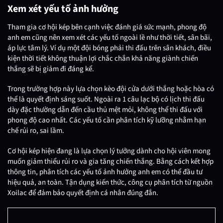
Xem xét yếu tố ảnh hưởng
Tham gia cơ hội kép bên cạnh việc đánh giá sức mạnh, phong độ
anh em cũng nên xem xét các yếu tố ngoài lề như thời tiết, sân bãi,
áp lực tâm lý. Ví dụ một đội bóng phải thi đấu trên sân khách, điều
kiện thời tiết không thuận lợi chắc chắn khả năng giành chiến
thắng sẽ bị giảm đi đáng kể.
Trong trường hợp này lựa chọn kèo đội cửa dưới thắng hoặc hòa có
thể là quyết định sáng suốt. Ngoài ra 1 câu lạc bộ có lịch thi đấu
dày đặc thường dẫn đến cầu thủ mệt mỏi, không thể thi đấu với
phong độ cao nhất. Các yếu tố cần phân tích kỹ lưỡng nhằm hạn
chế rủi ro, sai lầm.
Cơ hội kép hiện đang là lựa chọn lý tưởng dành cho hội viên mong
muốn giảm thiểu rủi ro và gia tăng chiến thắng. Bằng cách kết hợp
thông tin, phân tích các yếu tố ảnh hưởng anh em có thể đầu tư
hiệu quả, an toàn. Tận dụng kiến thức, công cụ phân tích từ nguồn
Xoilac để đảm bảo quyết định cá nhân đúng đắn.