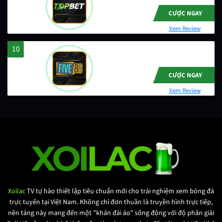
CƯỢC NGAY
Xem Review
Tỷ lệ kèo hấp dẫn nhất thị trường
10
CƯỢC NGAY
Xem Review
Hoàn trả cược lên đến 10%
Xoilac
TV tự hào thiết lập tiêu chuẩn mới cho trải nghiệm xem bóng đá
trực tuyến tại Việt Nam. Không chỉ đơn thuần là truyền hình trực tiếp,
nền tảng này mang đến một "khán đài ảo" sống động với độ phân giải