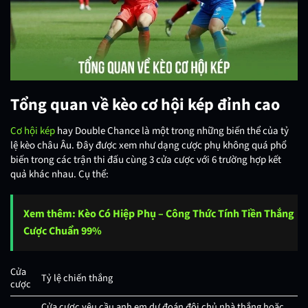
Tổng quan về kèo cơ hội kép đỉnh cao
Cơ hội kép
hay Double Chance là một trong những biến thể của tỷ
lệ kèo châu Âu. Đây được xem như dạng cược phụ không quá phổ
biến trong các trận thi đấu cùng 3 cửa cược với 6 trường hợp kết
quả khác nhau. Cụ thể:
Xem thêm: Kèo Có Hiệp Phụ – Công Thức Tính Tiền Thắng
Cược Chuẩn 99%
Cửa
Tỷ lệ chiến thắng
cược
Cửa cược yêu cầu anh em dự đoán đội chủ nhà thắng hoặc