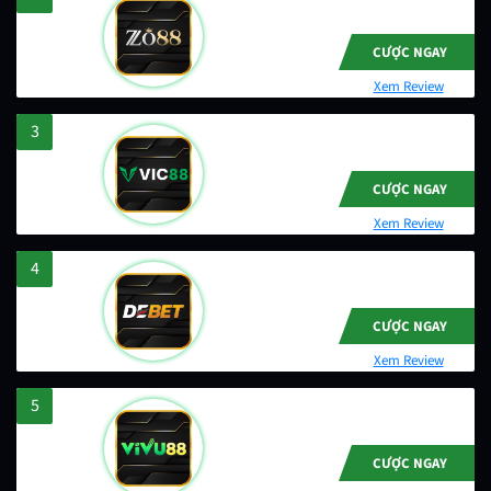
CƯỢC NGAY
Xem Review
Thế giới giải trí đẳng cấp
3
CƯỢC NGAY
Xem Review
Hoàn trả vô hạn mỗi ngày
4
CƯỢC NGAY
Xem Review
Sảnh cược thể thao uy tín số 1
5
CƯỢC NGAY