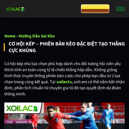
Bỏ
CƯỢC VIN88
qua
nội
dung
Home
-
Hướng Dẫn Soi Kèo
CƠ HỘI KÉP – PHIÊN BẢN KÈO ĐẶC BIỆT TẠO THẮNG
CỰC KHỦNG
Cơ hội kép như lựa chọn phù hợp dành cho đối tượng hội viên yêu
thích tính an toàn cùng tỷ lệ chiến thắng hấp dẫn. Không giống
hình thức truyền thống phiên bản cược cho phép bạn đầu tư 2 lựa
chọn trong cùng kết quả. Tại
xoilactv
,
anh em có thể nắm bắt nhận
định, phân tích chuẩn từ chuyên gia từ đó tạo quyết định dự đoán
thông minh.