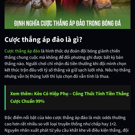
Cược thắng áp đảo là gì?
Cược thắng áp đảo
là hình thức dự đoán đội bóng giành chiến
thắng chung cuộc mà không để đối phương ghi được bất kỳ bàn
thắng nào. Người chơi chỉ nhận đủ tiền thưởng khi đội mình chọn
kết thúc trận đấu với tỷ số thắng và giữ sạch lưới nhà. Nếu họ thắng
nhưng vẫn bị thủng lưới thì lựa chọn đó vẫn tính là thua.
Xem thêm: Kèo Có Hiệp Phụ – Công Thức Tính Tiền Thắng
Cược Chuẩn 99%
Đặc điểm nổi bật của kèo cược thắng áp đảo là mức odds thường
cao hơn rất nhiều so với loại truyền thống như chấp hay 1×2.
Nguyên nhân xuất phát từ yêu cầu khắt khe về điều kiện thắng, đội