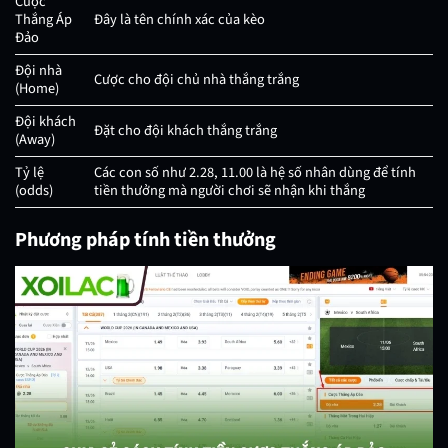
Cược
Thắng Áp
Đây là tên chính xác của kèo
Đảo
Đội nhà
Cược cho đội chủ nhà thắng trắng
(Home)
Đội khách
Đặt cho đội khách thắng trắng
(Away)
Tỷ lệ
Các con số như 2.28, 11.00 là hệ số nhân dùng để tính
(odds)
tiền thưởng mà người chơi sẽ nhận khi thắng
Phương pháp tính tiền thưởng