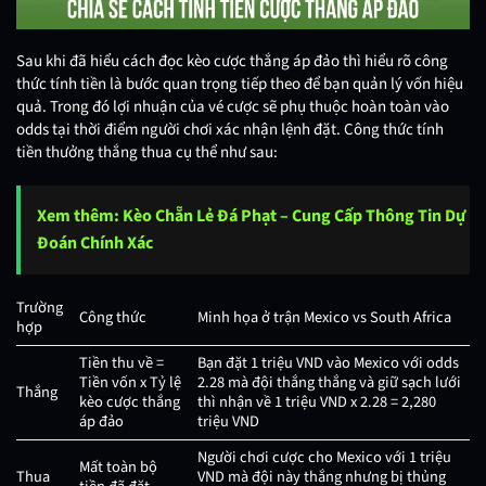
Sau khi đã hiểu cách đọc kèo cược thắng áp đảo thì hiểu rõ công
thức tính tiền là bước quan trọng tiếp theo để bạn quản lý vốn hiệu
quả. Trong đó lợi nhuận của vé cược sẽ phụ thuộc hoàn toàn vào
odds tại thời điểm người chơi xác nhận lệnh đặt. Công thức tính
tiền thưởng thắng thua cụ thể như sau:
Xem thêm: Kèo Chẵn Lẻ Đá Phạt – Cung Cấp Thông Tin Dự
Đoán Chính Xác
Trường
Công thức
Minh họa ở trận Mexico vs South Africa
hợp
Tiền thu về =
Bạn đặt 1 triệu VND vào Mexico với odds
Tiền vốn x Tỷ lệ
2.28 mà đội thắng thắng và giữ sạch lưới
Thắng
kèo cược thắng
thì nhận về 1 triệu VND x 2.28 = 2,280
áp đảo
triệu VND
Người chơi cược cho Mexico với 1 triệu
Mất toàn bộ
Thua
VND mà đội này thắng nhưng bị thủng