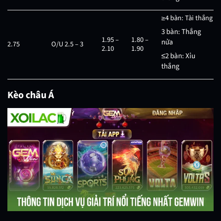
≥4 bàn: Tài thắng
3 bàn: Thắng
1.95 –
1.80 –
nửa
2.75
O/U 2.5 – 3
2.10
1.90
≤2 bàn: Xỉu
thắng
Kèo châu Á