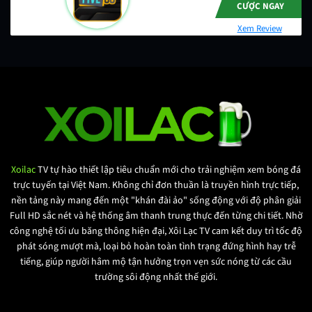
CƯỢC NGAY
Xem Review
Hoàn trả cược lên đến 10%
Xoilac
TV tự hào thiết lập tiêu chuẩn mới cho trải nghiệm xem bóng đá
trực tuyến tại Việt Nam. Không chỉ đơn thuần là truyền hình trực tiếp,
nền tảng này mang đến một "khán đài ảo" sống động với độ phân giải
Full HD sắc nét và hệ thống âm thanh trung thực đến từng chi tiết. Nhờ
công nghệ tối ưu băng thông hiện đại, Xôi Lạc TV cam kết duy trì tốc độ
phát sóng mượt mà, loại bỏ hoàn toàn tình trạng đứng hình hay trễ
tiếng, giúp người hâm mộ tận hưởng trọn vẹn sức nóng từ các cầu
trường sôi động nhất thế giới.