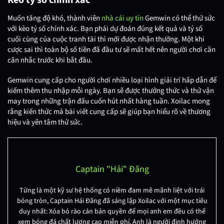
Muốn tăng độ khó, thành viên
nhà cái uy tín
Gemwin có thể thử sức
với kèo tỷ số chính xác. Bạn phải dự đoán đúng kết quả và tỷ số
cuối cùng của cuộc tranh tài thì mới được nhận thưởng. Một khi
cược sai thì toàn bộ số tiền đã đầu tư sẽ mất hết nên người chơi cần
cân nhắc trước khi bắt đầu.
Gemwin cung cấp cho người chơi nhiều loại hình giải trí hấp dẫn để
kiếm thêm thu nhập mỗi ngày. Bạn sẽ được thưởng thức và thử vận
may trong những trận đấu cuốn hút nhất hàng tuần. Xoilac mong
rằng kiến thức mà bài viết cung cấp sẽ giúp bạn hiểu rõ về thương
hiệu và yên tâm thử sức.
Captain "Hải" Đăng
Từng là một kỹ sư hệ thống có niềm đam mê mãnh liệt với trái
bóng tròn, Captain Hải Đăng đã sáng lập Xoilac với một mục tiêu
duy nhất: Xóa bỏ rào cản bản quyền để mọi anh em đều có thể
xem bóng đá chất lượng cao miễn phí. Anh là người định hướng