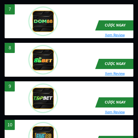
Giao dịch siêu tốc, nạp rút 1-1
7
CƯỢC NGAY
Xem Review
Sân chơi công bằng, minh bạch
8
CƯỢC NGAY
Xem Review
Đăng ký ngay nhận quà liền tay
9
CƯỢC NGAY
Xem Review
Tỷ lệ kèo hấp dẫn nhất thị trường
10