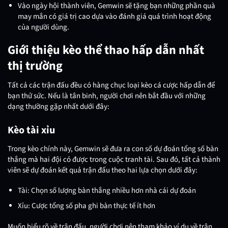
Vào ngày hội thành viên, Gemwin sẽ tặng bạn những phần quà
may mắn có giá trị cao dựa vào đánh giá quá trình hoạt động
của người dùng.
Giới thiệu kèo thể thao hấp dẫn nhất
thị trường
Tất cả các trận đấu đều có hàng chục loại kèo cá cược hấp dẫn để
bạn thử sức. Nếu là tân binh, người chơi nên bắt đầu với những
dạng thường gặp nhất dưới đây:
Kèo tài xỉu
Trong kèo chính này, Gemwin sẽ đưa ra con số dự đoán tổng số bàn
thắng mà hai đội có được trong cuộc tranh tài. Sau đó, tất cả thành
viên sẽ dự đoán kết quả trận đấu theo hai lựa chọn dưới đây:
Tài: Chọn số lượng bàn thắng nhiều hơn nhà cái dự đoán
Xỉu: Cược tổng số pha ghi bàn thực tế ít hơn
Muốn hiểu rõ về trận đấu, người chơi nên tham khảo ví dụ về trận