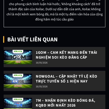
cho phong cách bình luận hài hước, ‘không khoảng cách’ đã trở
thành đặc sản của Xoilac. Dưới sự dẫn dắt của anh, Xoilac không
chỉ là một kênh xem bóng đá, mà là một tụ điểm văn hóa của cộng
đồng hâm mộ túc cầu giáo
BÀI VIẾT LIÊN QUAN
1GOM – CAM KẾT MANG ĐẾN TRẢI
NGHIỆM SOI KÈO ĐẲNG CẤP
16/05/2026
NOWGOAL – CẬP NHẬT TỶ LỆ KÈO
TRỰC TUYẾN SỐ 1 HIỆN NAY
16/05/2026
7M – NHẬN ĐỊNH KÈO BÓNG ĐÁ,
KQBD MỚI NHẤT 2026