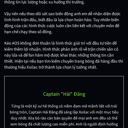
thông tin lực lượng hoặc xu hướng thị trường.
Vậy nên nếu theo dõi sát sao biến động anh em dễ nhận diện được
tình hình trận đấu, biết đâu là lựa chọn hoàn hảo. Tuy nhiên biến
động của các hình thức cược luôn cần liên kết với chuyên môn để
hạn chế chạy theo số đông.
Kèo AOS không đơn thuần là hình thức giải trí với đầu tư tiền để
kiếm thêm lợi nhuận. Hình thức phản ánh rõ về trận chiến sân cỏ
nảy lửa và để fan hâm mộ được khai thác những thông tin cần
thiết. Hiện tại nếu bạn tìm kiếm chuyên trang bóng đá hàng đầu thì
thương hiệu Xoilac trở thành lựa chọn lý tưởng nhất.
Captain "Hải" Đăng
Từng là một kỹ sư hệ thống có niềm đam mê mãnh liệt với trái
bóng tròn, Captain Hải Đăng đã sáng lập Xoilac với một mục tiêu
duy nhất: Xóa bỏ rào cản bản quyền để mọi anh em đều có thể
xem bóng đá chất lượng cao miễn phí. Anh là người định hướng