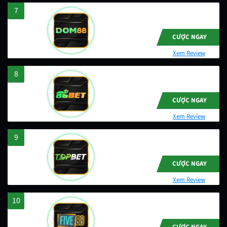
Giao dịch siêu tốc, nạp rút 1-1
7
CƯỢC NGAY
Xem Review
Sân chơi công bằng, minh bạch
8
CƯỢC NGAY
Xem Review
Đăng ký ngay nhận quà liền tay
9
CƯỢC NGAY
Xem Review
Tỷ lệ kèo hấp dẫn nhất thị trường
10