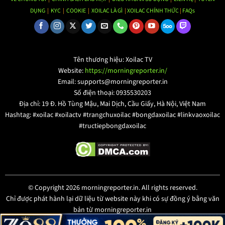
DỤNG
|
KYC
|
COOKIE
|
XOILAC LÀ GÌ
|
XOILAC CHÍNH THỨC
|
FAQs
Tên thương hiệu: Xoilac TV
Website:
https://morningreporter.in/
Email:
supports@morningreporter.in
Số điện thoại: 0935530203
Địa chỉ: 19 Đ. Hồ Tùng Mậu, Mai Dịch, Cầu Giấy, Hà Nội, Việt Nam
Hashtag: #xoilac #xoilactv #trangchuxoilac #bongdaxoilac #linkvaoxoilac
#tructiepbongdaxoilac
© Copyright 2026 morningreporter.in. All rights reserved.
Chỉ được phát hành lại dữ liệu từ website này khi có sự đồng ý bằng văn
bản từ morningreporter.in