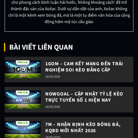
cho phong cách bình luận hài hước, ‘không khoảng cách’ đã trở
thành đặc sản của Xoilac. Dưới sự dẫn dắt của anh, Xoilac không
chỉ là một kênh xem bóng đá, mà là một tụ điểm văn hóa của cộng
đồng hâm mộ túc cầu giáo
BÀI VIẾT LIÊN QUAN
1GOM – CAM KẾT MANG ĐẾN TRẢI
NGHIỆM SOI KÈO ĐẲNG CẤP
16/05/2026
NOWGOAL – CẬP NHẬT TỶ LỆ KÈO
TRỰC TUYẾN SỐ 1 HIỆN NAY
16/05/2026
7M – NHẬN ĐỊNH KÈO BÓNG ĐÁ,
KQBD MỚI NHẤT 2026
16/05/2026