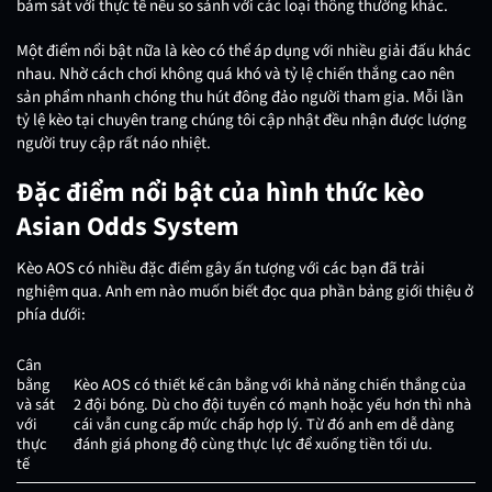
bám sát với thực tế nếu so sánh với các loại thông thường khác.
Một điểm nổi bật nữa là kèo có thể áp dụng với nhiều giải đấu khác
nhau. Nhờ cách chơi không quá khó và tỷ lệ chiến thắng cao nên
sản phẩm nhanh chóng thu hút đông đảo người tham gia. Mỗi lần
tỷ lệ kèo tại chuyên trang chúng tôi cập nhật đều nhận được lượng
người truy cập rất náo nhiệt.
Đặc điểm nổi bật của hình thức kèo
Asian Odds System
Kèo AOS có nhiều đặc điểm gây ấn tượng với các bạn đã trải
nghiệm qua. Anh em nào muốn biết đọc qua phần bảng giới thiệu ở
phía dưới:
Cân
bằng
Kèo AOS có thiết kế cân bằng với khả năng chiến thắng của
và sát
2 đội bóng. Dù cho đội tuyển có mạnh hoặc yếu hơn thì nhà
với
cái vẫn cung cấp mức chấp hợp lý. Từ đó anh em dễ dàng
thực
đánh giá phong độ cùng thực lực để xuống tiền tối ưu.
tế