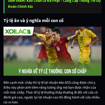
Xem thêm: Kèo Chẵn Lẻ Đá Phạt – Cung Cấp Thông Tin Dự
Đoán Chính Xác
Tỷ lệ ăn và ý nghĩa mỗi con số
Bên cạnh mức chấp thì tỷ lệ lợi nhuận kèo AOS cũng được chú ý.
Điều này phản ánh tiềm năng tương ứng mà bạn được nhận của
mỗi mức chấp. Thực tế tỷ lệ thưởng thấp thường đi đôi với cửa có
đánh giá cao, ngược lại lợi nhuận cao thì đồng hành với cửa nhiều
rủi ro hơn.