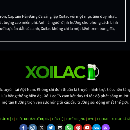
ròn, Captain Hải Đăng đã sáng lập Xoilac với một mục tiêu duy nhất:
t lượng cao miễn phí. Anh là người định hướng cho phong cách bình
Dưới sự dẫn dắt của anh, Xoilac không chỉ là một kênh xem bóng đá,
c tuyến tại Việt Nam. Không chỉ đơn thuần là truyền hình trực tiếp, nền tả
i ưu băng thông hiện đại, Xôi Lạc TV cam kết duy trì tốc độ phát sóng mượt 
mộ tận hưởng trọn vẹn sức nóng từ các cầu trường sôi động nhất thế giới.
 BẢO MẬT
|
ĐIỀU KHOẢN SỬ DỤNG
|
LIÊN HỆ
|
TUYỂN DỤNG
|
KYC
|
COOKIE
|
XOILAC LÀ GÌ