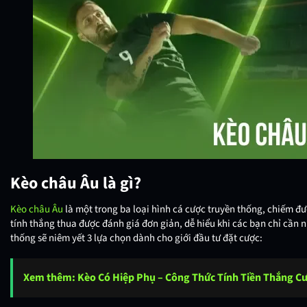
Kèo châu Âu là gì?
Kèo châu Âu
là một trong ba loại hình cá cược truyền thống, chiếm đư
tính thắng thua được đánh giá đơn giản, dễ hiểu khi các bạn chỉ cần 
thống sẽ niêm yết 3 lựa chọn dành cho giới đầu tư đặt cược:
Xem thêm: Kèo Có Hiệp Phụ – Công Thức Tính Tiền Thắng C