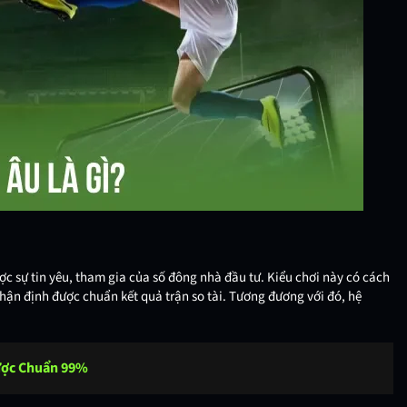
ợc sự tin yêu, tham gia của số đông nhà đầu tư. Kiểu chơi này có cách
nhận định được chuẩn kết quả trận so tài. Tương đương với đó, hệ
ược Chuẩn 99%