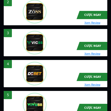
2
CƯỢC NGAY
Xem Review
Thế giới giải trí đẳng cấp
3
CƯỢC NGAY
Xem Review
Hoàn trả vô hạn mỗi ngày
4
CƯỢC NGAY
Xem Review
Sảnh cược thể thao uy tín số 1
5
CƯỢC NGAY