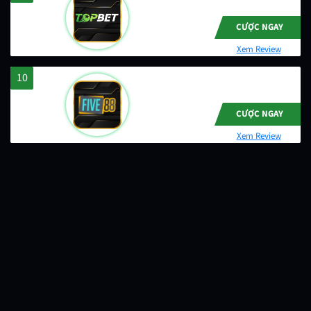
CƯỢC NGAY
Xem Review
Tỷ lệ kèo hấp dẫn nhất thị trường
10
CƯỢC NGAY
Xem Review
Hoàn trả cược lên đến 10%