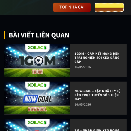
TOP NHÀ CÁI
CƯỢC VIN88
BÀI VIẾT LIÊN QUAN
1GOM – CAM KẾT MANG ĐẾN
TRẢI NGHIỆM SOI KÈO ĐẲNG
CẤP
16/05/2026
NOWGOAL – CẬP NHẬT TỶ LỆ
KÈO TRỰC TUYẾN SỐ 1 HIỆN
NAY
16/05/2026
7M – NHẬN ĐỊNH KÈO BÓNG