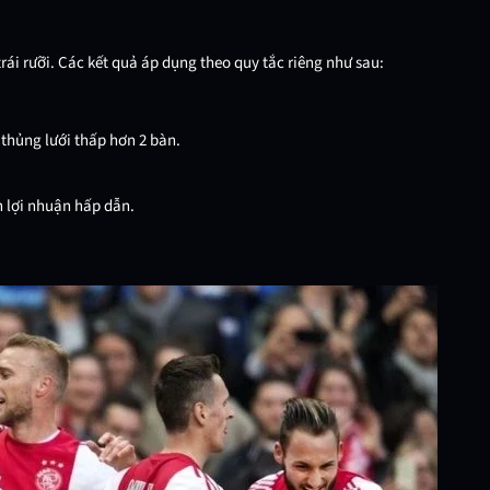
rái rưỡi. Các kết quả áp dụng theo quy tắc riêng như sau:
thủng lưới thấp hơn 2 bàn.
 lợi nhuận hấp dẫn.