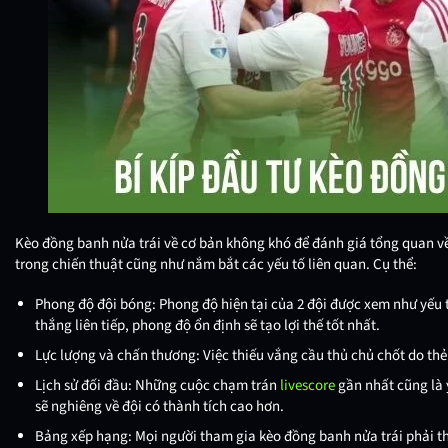
Kèo đồng banh nửa trái về cơ bản không khó để đánh giá tổng quan về 
trong chiến thuật cũng như nắm bắt các yếu tố liên quan. Cụ thể:
Phong độ đội bóng: Phong độ hiện tại của 2 đội được xem như yếu 
thắng liên tiếp, phong độ ổn định sẽ tạo lợi thế tốt nhất.
Lực lượng và chấn thương: Việc thiếu vắng cầu thủ chủ chốt do thẻ 
Lịch sử đối đầu: Những cuộc chạm trán
livescore
gần nhất cũng là 
sẽ nghiêng về đội có thành tích cao hơn.
Bảng xếp hạng: Mọi người tham gia kèo đồng banh nửa trái phải th