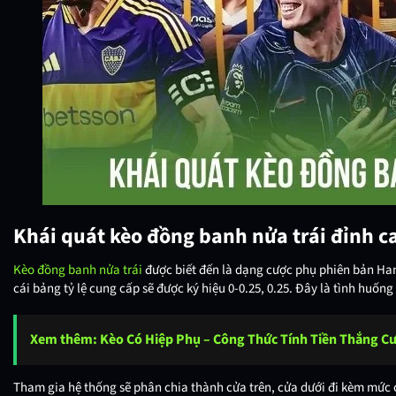
Khái quát kèo đồng banh nửa trái đỉnh c
Kèo đồng banh nửa trái
được biết đến là dạng cược phụ phiên bản Han
cái bảng tỷ lệ cung cấp sẽ được ký hiệu 0-0.25, 0.25. Đây là tình huốn
Xem thêm: Kèo Có Hiệp Phụ – Công Thức Tính Tiền Thắng C
Tham gia hệ thống sẽ phân chia thành cửa trên, cửa dưới đi kèm mức 