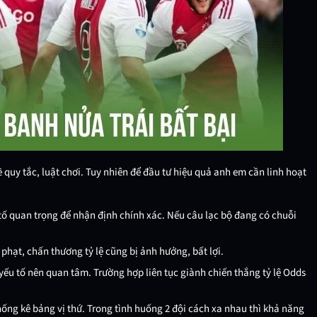
quy tắc, luật chơi. Tuy nhiên để đầu tư hiệu quả anh em cần linh hoạt
tố quan trọng để nhận định chính xác. Nếu câu lạc bộ đang có chuỗi
phạt, chấn thương tỷ lệ cũng bị ảnh hưởng, bất lợi.
yếu tố nên quan tâm. Trường hợp liên tục giành chiến thắng tỷ lệ Odds
ống kê bảng vị thứ. Trong tình huống 2 đội cách xa nhau thì khả năng