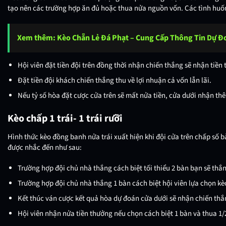
tạo nên các trường hợp ăn đủ hoặc thua nửa nguồn vốn. Các tình huốn
Xem thêm: Kèo Chẵn Lẻ Đá Phạt – Cung Cấp Thông Tin Dự Đ
Hội viên đặt tiền đội trên đồng thời nhận chiến thắng sẽ nhận tiền
Đặt tiền đội khách chiến thắng thu về lợi nhuận cả vốn lẫn lãi.
Nếu tỷ số hòa đặt cược cửa trên sẽ mất nửa tiền, cửa dưới nhận t
Kèo chấp 1 trái- 1 trái rưỡi
Hình thức kèo đồng banh nửa trái xuất hiện khi đội cửa trên chấp số 
được nhắc đến như sau:
Trường hợp đội chủ nhà thắng cách biệt tối thiểu 2 bàn bạn sẽ thắn
Trường hợp đội chủ nhà thắng 1 bàn cách biệt hội viên lựa chọn kèo
Kết thúc ván cược kết quả hòa dự đoán cửa dưới sẽ nhận chiến thắ
Hội viên nhận nửa tiền thưởng nếu chọn cách biệt 1 bàn và thua 1/2