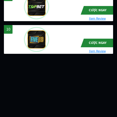
CƯỢC NGAY
Xem Review
Tỷ lệ kèo hấp dẫn nhất thị trường
10
CƯỢC NGAY
Xem Review
Hoàn trả cược lên đến 10%