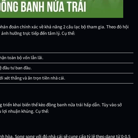
 phán đoán chính xác về khả năng 2 câu lạc bộ tham gia. Theo đó hội
 ảnh hưởng trực tiếp đến tâm lý. Cụ thể:
hận toàn bộ vốn lẫn lãi.
ệ đầu tư ban đầu.
i xét thẳng và ăn trọn tiền nhà cái.
triển khai biến thể kèo đồng banh nửa trái hấp dẫn. Tùy vào sở
u lợi nhuận khủng. Cụ thể:
h hòa. Song song với đó nhà cái sẽ cung cấp tỷ lệ theo dạng từ 0-0.5