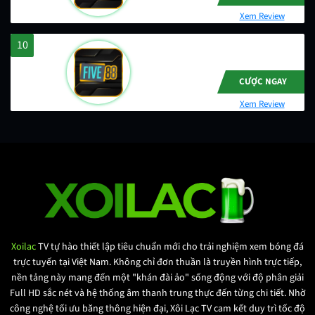
Xem Review
Tỷ lệ kèo hấp dẫn nhất thị trường
10
CƯỢC NGAY
Xem Review
Hoàn trả cược lên đến 10%
Xoilac
TV tự hào thiết lập tiêu chuẩn mới cho trải nghiệm xem bóng đá
trực tuyến tại Việt Nam. Không chỉ đơn thuần là truyền hình trực tiếp,
nền tảng này mang đến một "khán đài ảo" sống động với độ phân giải
Full HD sắc nét và hệ thống âm thanh trung thực đến từng chi tiết. Nhờ
công nghệ tối ưu băng thông hiện đại, Xôi Lạc TV cam kết duy trì tốc độ