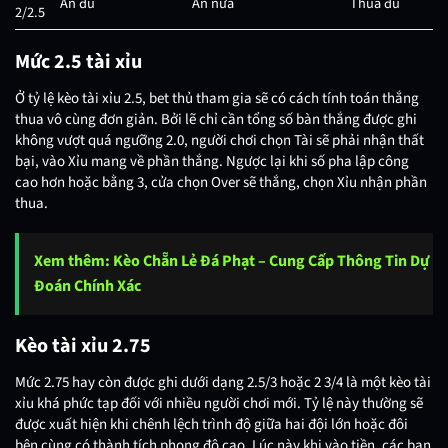
Ăn đủ
Ăn nửa
Thua đủ
2/2.5
Mức 2.5 tài xỉu
Ở tỷ lệ kèo tài xỉu 2.5, bet thủ tham gia sẽ có cách tính toán thắng
thua vô cùng đơn giản. Bởi lẽ chỉ cần tổng số bàn thắng được ghi
không vượt quá ngưỡng 2.0, người chơi chọn Tài sẽ phải nhận thất
bại, vào Xỉu mang về phần thắng. Ngược lại khi số pha lập công
cao hơn hoặc bằng 3, cửa chọn Over sẽ thắng, chọn Xỉu nhận phần
thua.
Xem thêm: Kèo Chẵn Lẻ Đá Phạt – Cung Cấp Thông Tin Dự
Đoán Chính Xác
Kèo tài xỉu 2.75
Mức 2.75 hay còn được ghi dưới dạng 2.5/3 hoặc 2 3/4 là một kèo tài
xỉu khá phức tạp đối với nhiều người chơi mới. Tỷ lệ này thường sẽ
được xuất hiện khi chênh lệch trình độ giữa hai đội lớn hoặc đôi
bên cùng có thành tích phong độ cao. Lúc này khi vào tiền, các bạn