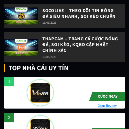
SOCOLIVE – THEO DÕI TIN BÓNG
ĐÁ SIÊU NHANH, SOI KÈO CHUẨN
16/05/2026
THAPCAM – TRANG CÁ CƯỢC BÓNG
ĐÁ, SOI KÈO, KQBD CẬP NHẬT
CHÍNH XÁC
16/05/2026
TOP NHÀ CÁI UY TÍN
1
CƯỢC NGAY
Xem Review
BH thể thao cược đầu hoàn 100%
2