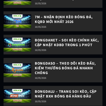
16/05/2026
7M – NHẬN ĐỊNH KÈO BÓNG ĐÁ,
KQBD MỚI NHẤT 2026
16/05/2026
BONGDANET – SOI KÈO CHÍNH XÁC,
CẬP NHẬT KDBD TRONG 1 PHÚT
16/05/2026
BONGDASO – THEO DÕI KÈO ĐẤU,
KIẾM THƯỞNG BÓNG ĐÁ NHANH
CHÓNG
16/05/2026
BONGDALU – TRANG SOI KÈO, CẬP
NHẬT BXH BÓNG ĐÁ HÀNG ĐẦU
16/05/2026