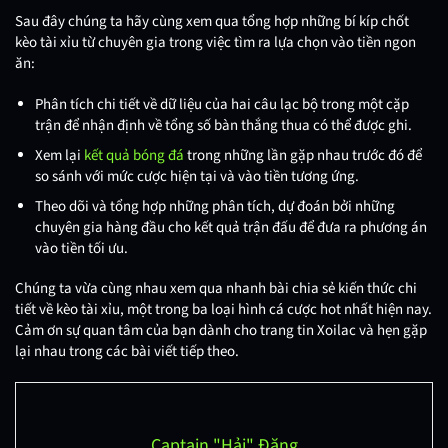
Sau đây chúng ta hãy cùng xem qua tổng hợp những bí kíp chốt
kèo tài xỉu từ chuyên gia trong việc tìm ra lựa chọn vào tiền ngon
ăn:
Phân tích chi tiết về dữ liệu của hai câu lạc bộ trong một cặp
trận để nhận định về tổng số bàn thắng thua có thể được ghi.
Xem lại
kết quả bóng đá
trong những lần gặp nhau trước đó để
so sánh với mức cược hiện tại và vào tiền tương ứng.
Theo dõi và tổng hợp những phân tích, dự đoán bởi những
chuyên gia hàng đầu cho kết quả trận đấu để đưa ra phương án
vào tiền tối ưu.
Chúng ta vừa cùng nhau xem qua nhanh bài chia sẻ kiến thức chi
tiết về kèo tài xỉu, một trong ba loại hình cá cược hot nhất hiện nay.
Cảm ơn sự quan tâm của bạn dành cho trang tin Xoilac và hẹn gặp
lại nhau trong các bài viết tiếp theo.
Captain "Hải" Đăng