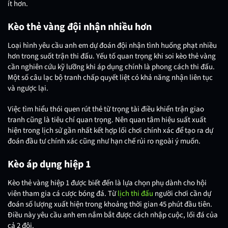
ít hơn.
Kèo thẻ vàng đội nhận nhiều hơn
Loại hình yêu cầu anh em dự đoán đội nhận tình huống phạt nhiều
hơn trong suốt trận thi đấu. Yếu tố quan trọng khi soi kèo thẻ vàng
cần nghiên cứu kỹ lưỡng khi áp dụng chính là phong cách thi đấu.
Một số câu lạc bộ tranh chấp quyết liệt có khả năng nhận liên tục
và ngược lại.
Việc tìm hiểu thói quen rút thẻ từ trọng tài điều khiển trận giao
tranh cũng là tiêu chí quan trọng. Nên quan tâm hiệu suất xuất
hiện trong lịch sử gần nhất kết hợp lối chơi chính xác để tạo ra dự
đoán đầu tư chính xác cũng như hạn chế rủi ro ngoài ý muốn.
Kèo áp dụng hiệp 1
Kèo thẻ vàng hiệp 1 được biết đến là lựa chọn phụ dành cho hội
viên tham gia cá cược bóng đá. Từ
lịch thi đấu
người chơi cần dự
đoán số lượng xuất hiện trong khoảng thời gian 45 phút đầu tiên.
Điều này yêu cầu anh em nắm bắt được cách nhập cuộc, lối đá của
cả 2 đội.