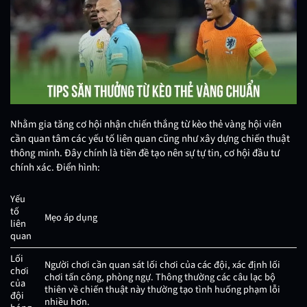
Nhằm gia tăng cơ hội nhận chiến thắng từ kèo thẻ vàng hội viên
cần quan tâm các yếu tố liên quan cũng như xây dựng chiến thuật
thông minh. Đây chính là tiền đề tạo nên sự tự tin, cơ hội đầu tư
chính xác. Điển hình:
Yếu
tố
Mẹo áp dụng
liên
quan
Lối
Người chơi cần quan sát lối chơi của các đội, xác định lối
chơi
chơi tấn công, phòng ngự. Thông thường các câu lạc bộ
của
thiên về chiến thuật này thường tạo tình huống phạm lỗi
đội
nhiều hơn.