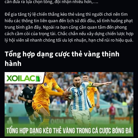
cần đưa ra lựa chọn tổng, đội nhận nhiều hơn,….
Để gia tăng tỷ lệ chiến thắng kèo thẻ vàng thì người chơi nên tìm
hiểu các thông tin liên quan đến lịch sử đối đầu, số tình huống phạt
trung bình gần đây. Ngoài ra bạn cũng cần quan tâm đến phong
cách cầm còi của trọng tài. Chắc chắn nếu xây dựng chiến lược hợp
lý hội viên sẽ nhanh chóng tối ưu lợi nhuận, hạn chế rủi ro hiệu quả.
Tổng hợp dạng cược thẻ vàng thịnh
hành