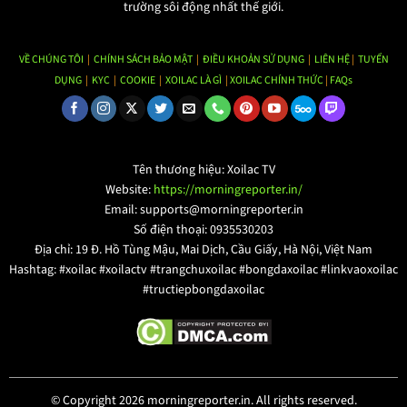
trường sôi động nhất thế giới.
VỀ CHÚNG TÔI
|
CHÍNH SÁCH BẢO MẬT
|
ĐIỀU KHOẢN SỬ DỤNG
|
LIÊN HỆ
|
TUYỂN
DỤNG
|
KYC
|
COOKIE
|
XOILAC LÀ GÌ
|
XOILAC CHÍNH THỨC
|
FAQs
Tên thương hiệu: Xoilac TV
Website:
https://morningreporter.in/
Email:
supports@morningreporter.in
Số điện thoại: 0935530203
Địa chỉ: 19 Đ. Hồ Tùng Mậu, Mai Dịch, Cầu Giấy, Hà Nội, Việt Nam
Hashtag: #xoilac #xoilactv #trangchuxoilac #bongdaxoilac #linkvaoxoilac
#tructiepbongdaxoilac
© Copyright 2026 morningreporter.in. All rights reserved.