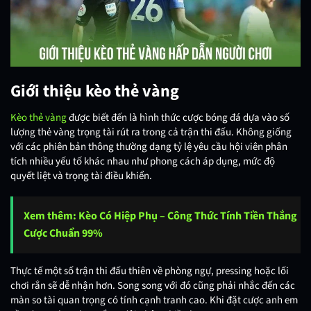
Giới thiệu kèo thẻ vàng
Kèo thẻ vàng
được biết đến là hình thức cược bóng đá dựa vào số
lượng thẻ vàng trọng tài rút ra trong cả trận thi đấu. Không giống
với các phiên bản thông thường dạng tỷ lệ yêu cầu hội viên phân
tích nhiều yếu tố khác nhau như phong cách áp dụng, mức độ
quyết liệt và trọng tài điều khiển.
Xem thêm: Kèo Có Hiệp Phụ – Công Thức Tính Tiền Thắng
Cược Chuẩn 99%
Thực tế một số trận thi đấu thiên về phòng ngự, pressing hoặc lối
chơi rắn sẽ dễ nhận hơn. Song song với đó cũng phải nhắc đến các
màn so tài quan trọng có tính cạnh tranh cao. Khi đặt cược anh em