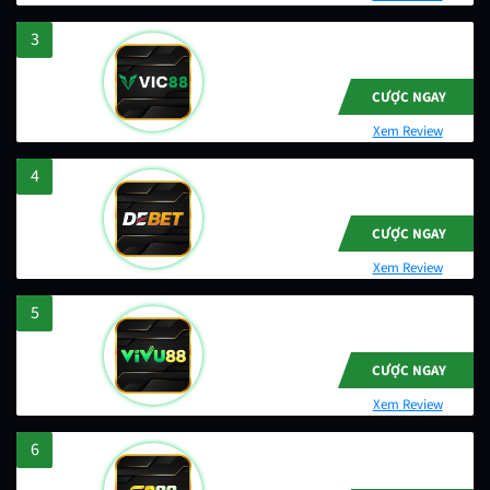
Thế giới giải trí đẳng cấp
3
CƯỢC NGAY
Xem Review
Hoàn trả vô hạn mỗi ngày
4
CƯỢC NGAY
Xem Review
Sảnh cược thể thao uy tín số 1
5
CƯỢC NGAY
Xem Review
Tận hưởng không gian giải trí đỉnh cao
6