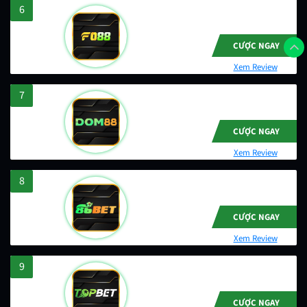
Tận hưởng không gian giải trí đỉnh cao
6
CƯỢC NGAY
Xem Review
Giao dịch siêu tốc, nạp rút 1-1
7
CƯỢC NGAY
Xem Review
Sân chơi công bằng, minh bạch
8
CƯỢC NGAY
Xem Review
Đăng ký ngay nhận quà liền tay
9
CƯỢC NGAY