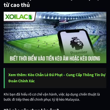
từ cao thủ
Xem thêm: Kèo Chẵn Lẻ Đá Phạt – Cung Cấp Thông Tin Dự
Đoán Chính Xác
Khi bạn đã hiểu rõ cơ chế vận hành, việc áp dụng chiến thuật là
bước đi tiếp theo để chinh phục tỷ lệ kèo Malaysia.