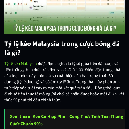
Tỷ lệ kèo Malaysia trong cược bóng đá
là gì?
Tỷ lệ kèo Malaysia
được định nghĩa là tỷ số giữa tiền đặt cược và
tiền thắng/thua dựa trên đơn vị cơ sở là 1.00. Điểm đặc trưng nhất
của loại odds này chính là sự xuất hiện của hai trạng thái: Số
dương (tỷ lệ dương) và số âm (tỷ lệ âm). Trạng thái này phản ánh
trực tiếp xác suất xảy ra của một kết quả trận đấu. Đồng thời quy
định số tiền thực tế mà người chơi sẽ nhận được hoặc mất đi khi kết
thúc 90 phút thi đấu chính thức.
Xem thêm: Kèo Có Hiệp Phụ – Công Thức Tính Tiền Thắng
Cược Chuẩn 99%